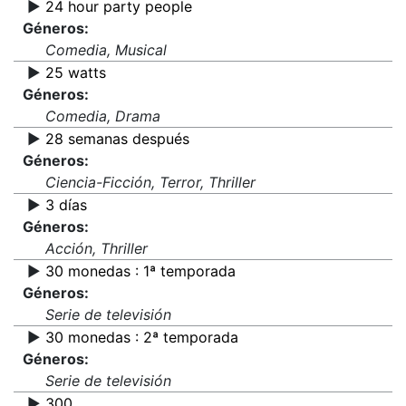
▶️
24 hour party people
Géneros:
Comedia, Musical
▶️
25 watts
Géneros:
Comedia, Drama
▶️
28 semanas después
Géneros:
Ciencia-Ficción, Terror, Thriller
▶️
3 días
Géneros:
Acción, Thriller
▶️
30 monedas : 1ª temporada
Géneros:
Serie de televisión
▶️
30 monedas : 2ª temporada
Géneros:
Serie de televisión
▶️
300