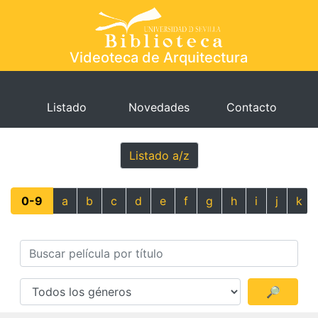
Videoteca de Arquitectura
Listado
Novedades
Contacto
Listado a/z
0-9
a
b
c
d
e
f
g
h
i
j
k
🔎