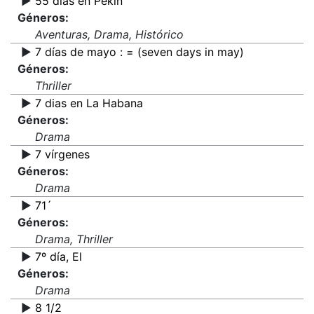
▶️
55 días en Pekín
Géneros:
Aventuras, Drama, Histórico
▶️
7 días de mayo : = (seven days in may)
Géneros:
Thriller
▶️
7 dias en La Habana
Géneros:
Drama
▶️
7 vírgenes
Géneros:
Drama
▶️
71´
Géneros:
Drama, Thriller
▶️
7º día, El
Géneros:
Drama
▶️
8 1/2