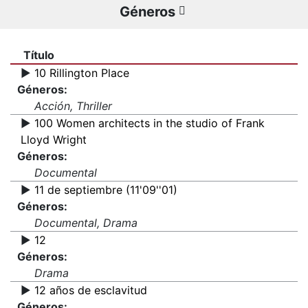
Géneros
Título
▶️
10 Rillington Place
Géneros:
Acción, Thriller
▶️
100 Women architects in the studio of Frank
Lloyd Wright
Géneros:
Documental
▶️
11 de septiembre (11'09''01)
Géneros:
Documental, Drama
▶️
12
Géneros:
Drama
▶️
12 años de esclavitud
Géneros: