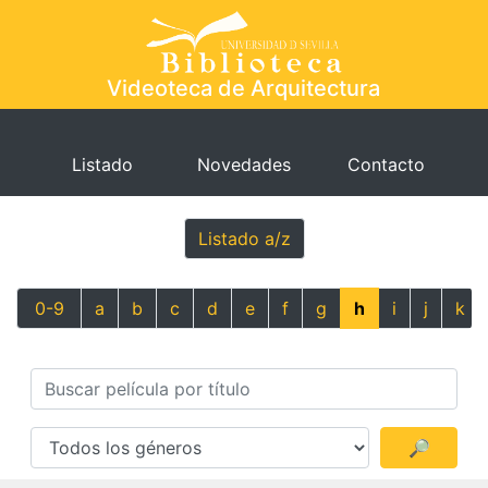
Videoteca de Arquitectura
Listado
Novedades
Contacto
Listado a/z
0-9
a
b
c
d
e
f
g
h
i
j
k
🔎