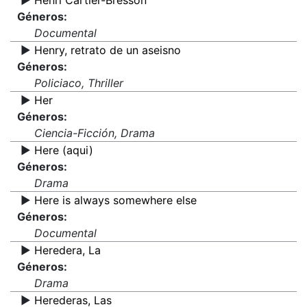
▶️
Henri Cartier-Bresson
Géneros:
Documental
▶️
Henry, retrato de un aseisno
Géneros:
Policiaco, Thriller
▶️
Her
Géneros:
Ciencia-Ficción, Drama
▶️
Here (aqui)
Géneros:
Drama
▶️
Here is always somewhere else
Géneros:
Documental
▶️
Heredera, La
Géneros:
Drama
▶️
Herederas, Las