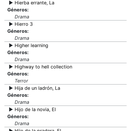
▶️
Hierba errante, La
Géneros:
Drama
▶️
Hierro 3
Géneros:
Drama
▶️
Higher learning
Géneros:
Drama
▶️
Highway to hell collection
Géneros:
Terror
▶️
Hija de un ladrón, La
Géneros:
Drama
▶️
Hijo de la novia, El
Géneros:
Drama
▶️
Hijo de la pradera, El