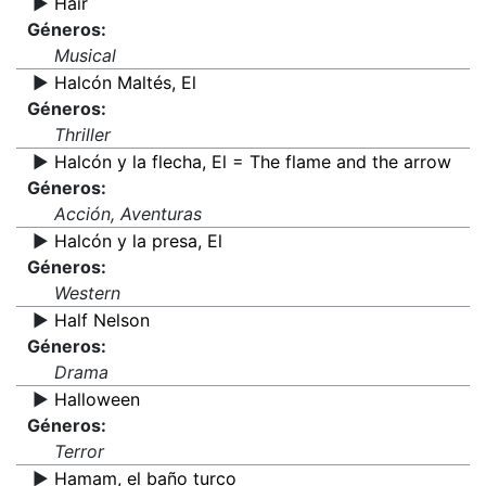
▶️
Hair
Géneros:
Musical
▶️
Halcón Maltés, El
Géneros:
Thriller
▶️
Halcón y la flecha, El = The flame and the arrow
Géneros:
Acción, Aventuras
▶️
Halcón y la presa, El
Géneros:
Western
▶️
Half Nelson
Géneros:
Drama
▶️
Halloween
Géneros:
Terror
▶️
Hamam, el baño turco