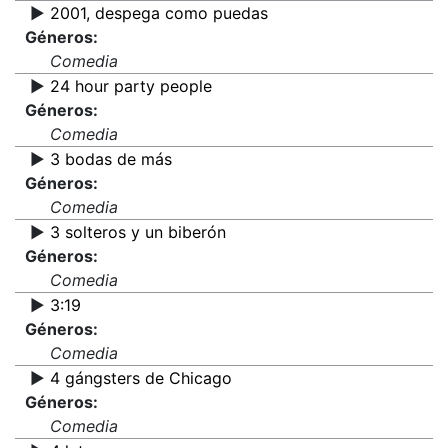
▶️
2001, despega como puedas
Géneros:
Comedia
▶️
24 hour party people
Géneros:
Comedia
▶️
3 bodas de más
Géneros:
Comedia
▶️
3 solteros y un biberón
Géneros:
Comedia
▶️
3:19
Géneros:
Comedia
▶️
4 gángsters de Chicago
Géneros:
Comedia