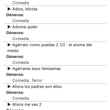
Comedia
▶️
Adios, idiotas
Géneros:
Comedia
▶️
Adivina quién
Géneros:
Comedia
▶️
Agárralo como puedas 2 1/2 : el aroma del
miedo
Géneros:
Comedia
▶️
Agárrame esos fantasmas
Géneros:
Comedia, Terror
▶️
Ahora los padres son ellos
Géneros:
Comedia
▶️
Ahora me ves 2