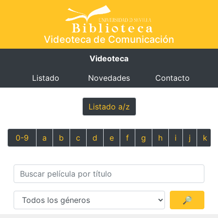
Videoteca de Comunicación
Videoteca
Listado
Novedades
Contacto
Listado a/z
0-9
a
b
c
d
e
f
g
h
i
j
k
🔎