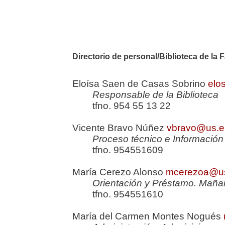
Directorio de personal/Biblioteca de la
Eloísa Saen de Casas Sobrino
elo
Responsable de la Biblioteca
tfno. 954 55 13 22
Vicente Bravo Núñez
vbravo@us.e
Proceso técnico e Información 
tfno. 954551609
María Cerezo Alonso
mcerezoa@u
Orientación y Préstamo. Mañ
tfno. 954551610
María del Carmen Montes Nogués