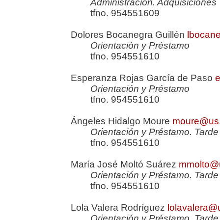
Administración. Adquisiciones
tfno. 954551609
Dolores Bocanegra Guillén
lbocan
Orientación y Préstamo
tfno. 954551610
Esperanza Rojas García de Paso
e
Orientación y Préstamo
tfno. 954551610
Ángeles Hidalgo Moure
moure@us
Orientación y Préstamo. Tarde
tfno. 954551610
María José Moltó Suárez
mmolto@
Orientación y Préstamo. Tarde
tfno. 954551610
Lola Valera Rodríguez
lolavalera@
Orientación y Préstamo. Tarde