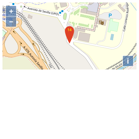
+
−
i