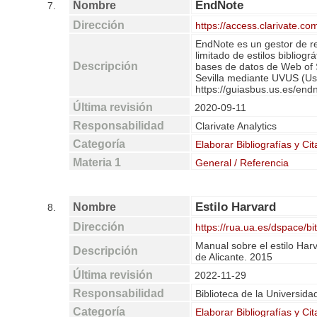
EndNote
Nombre
7.
Dirección
https://access.clarivate.c
EndNote es un gestor de re
limitado de estilos bibliog
Descripción
bases de datos de Web of S
Sevilla mediante UVUS (Usu
https://guiasbus.us.es/end
Última revisión
2020-09-11
Responsabilidad
Clarivate Analytics
Categoría
Elaborar Bibliografías y Cit
Materia 1
General / Referencia
Estilo Harvard
Nombre
8.
Dirección
https://rua.ua.es/dspace/b
Manual sobre el estilo Harva
Descripción
de Alicante. 2015
Última revisión
2022-11-29
Responsabilidad
Biblioteca de la Universida
Categoría
Elaborar Bibliografías y Cit