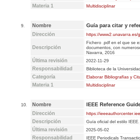
Materia 1
Multidisciplinar
Guía para citar y refe
Nombre
9.
Dirección
https://www2.unavarra.es/ge
Fichero .pdf en el que se e
Descripción
documentos, con numerosos 
Navarra, 2016
Última revisión
2022-11-29
Responsabilidad
Biblioteca de la Universida
Categoría
Elaborar Bibliografías y Cit
Materia 1
Multidisciplinar
IEEE Reference Guid
Nombre
10.
Dirección
https://ieeeauthorcenter.i
Descripción
Guía oficial del estilo IEE
Última revisión
2025-05-02
Responsabilidad
IEEE Periodicals Transact