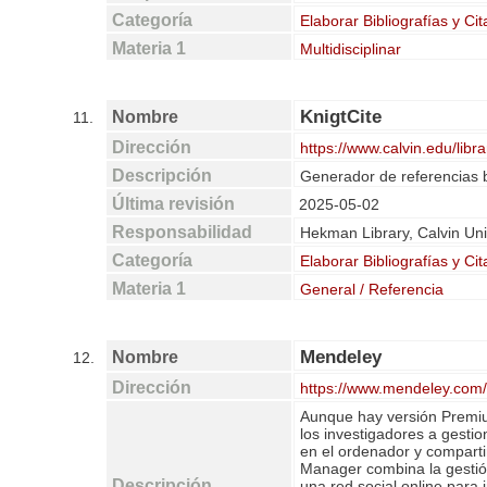
Categoría
Elaborar Bibliografías y Cit
Materia 1
Multidisciplinar
KnigtCite
Nombre
11.
Dirección
https://www.calvin.edu/libra
Descripción
Generador de referencias b
Última revisión
2025-05-02
Responsabilidad
Hekman Library, Calvin Uni
Categoría
Elaborar Bibliografías y Cit
Materia 1
General / Referencia
Mendeley
Nombre
12.
Dirección
https://www.mendeley.com
Aunque hay versión Premium
los investigadores a gestio
en el ordenador y comparti
Manager combina la gestió
Descripción
una red social online para 