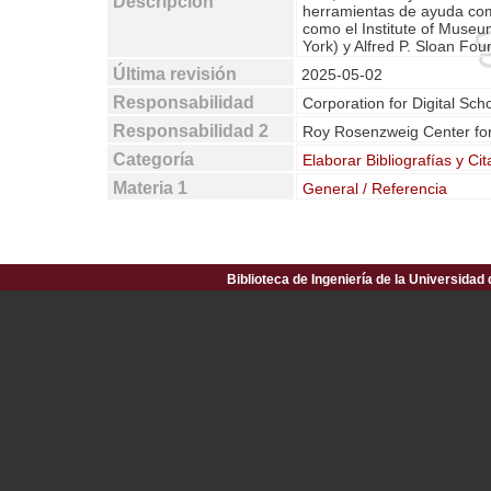
Descripción
herramientas de ayuda como
como el Institute of Muse
York) y Alfred P. Sloan Fou
Última revisión
2025-05-02
Responsabilidad
Corporation for Digital Sch
Responsabilidad 2
Roy Rosenzweig Center fo
Categoría
Elaborar Bibliografías y Cit
Materia 1
General / Referencia
Biblioteca de Ingeniería de la Universidad