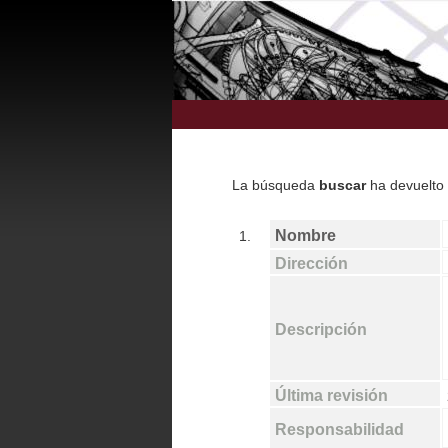
La búsqueda
buscar
ha devuelto
Nombre
1.
Dirección
Descripción
Última revisión
Responsabilidad