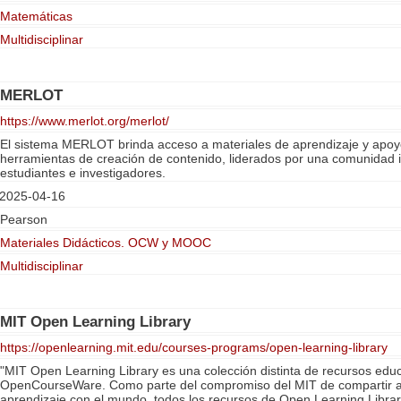
Matemáticas
Multidisciplinar
MERLOT
https://www.merlot.org/merlot/
El sistema MERLOT brinda acceso a materiales de aprendizaje y apoyo
herramientas de creación de contenido, liderados por una comunidad 
estudiantes e investigadores.
2025-04-16
Pearson
Materiales Didácticos. OCW y MOOC
Multidisciplinar
MIT Open Learning Library
https://openlearning.mit.edu/courses-programs/open-learning-library
"MIT Open Learning Library es una colección distinta de recursos edu
OpenCourseWare. Como parte del compromiso del MIT de compartir a
aprendizaje con el mundo, todos los recursos de Open Learning Librar