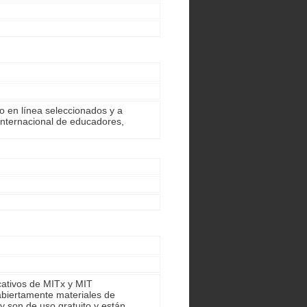
 en línea seleccionados y a
internacional de educadores,
cativos de MITx y MIT
biertamente materiales de
y son de uso gratuito y están