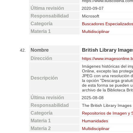
https://www.lluiscodina.co
Última revisión
2020-09-07
Responsabilidad
Microsoft
Categoría
Buscadores Especializado
Materia 1
Multidisciplinar
British Library Image
Nombre
42.
Dirección
https://www.imagesonline.b
Imágenes históricas del im
Online, excepto las proteg
JPEG con una resolución de
Descripción
la opción "Descarga gratu
de esta forma se pueden us
archivo de la Biblioteca Bri
Última revisión
2025-08-08
Responsabilidad
The British Library Images
Categoría
Repositorios de Imagen y 
Materia 1
Humanidades
Materia 2
Multidisciplinar