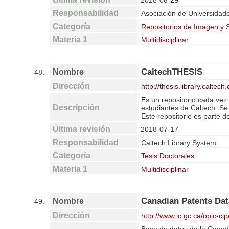
2018-06-29
Responsabilidad
Asociación de Universidad
Categoría
Repositorios de Imagen y 
Materia 1
Multidisciplinar
CaltechTHESIS
Nombre
48.
Dirección
http://thesis.library.caltec
Es un repositorio cada vez
Descripción
estudiantes de Caltech. Se
Este repositorio es parte d
Última revisión
2018-07-17
Responsabilidad
Caltech Library System
Categoría
Tesis Doctorales
Materia 1
Multidisciplinar
Canadian Patents Da
Nombre
49.
Dirección
http://www.ic.gc.ca/opic-c