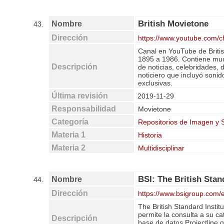
British Movietone
Nombre
43.
Dirección
https://www.youtube.co
Canal en YouTube de Britis
1895 a 1986. Contiene muc
Descripción
de noticias, celebridades, d
noticiero que incluyó sonid
exclusivas.
Última revisión
2019-11-29
Responsabilidad
Movietone
Categoría
Repositorios de Imagen y 
Materia 1
Historia
Materia 2
Multidisciplinar
BSI: The British Stan
Nombre
44.
Dirección
https://www.bsigroup.com/
The British Standard Instit
permite la consulta a su 
Descripción
base de datos Projectline 